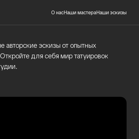
О нас
Наши мастера
Наши эскизы
е авторские эскизы от опытных
 Откройте для себя мир татуировок
тудии.