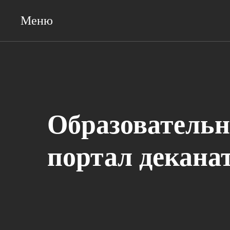
Меню
Образователь
портал декана