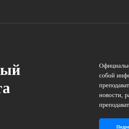
ный
Официальн
собой инф
та
преподават
новости, 
преподават
Подро