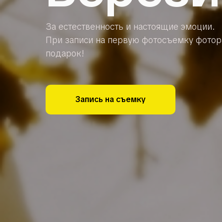
За естественность и настоящие эмоции.
При записи на первую фотосъемку фотор
подарок!
Запись на съемку