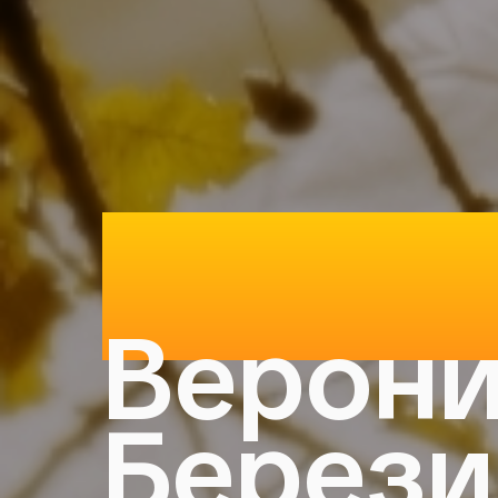
Фотог
Верони
Берези